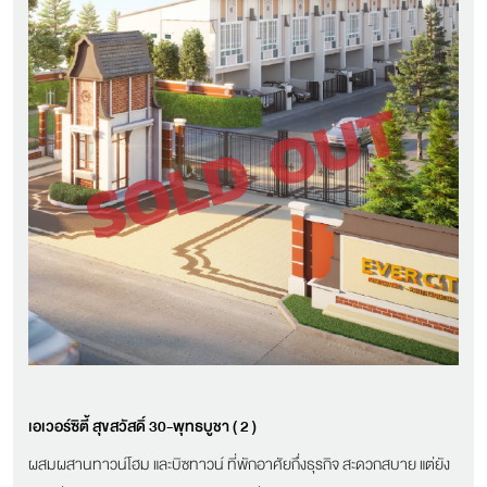
เอเวอร์ซิตี้ สุขสวัสดิ์ 30-พุทธบูชา ( 2 )
ผสมผสานทาวน์โฮม และบิซทาวน์ ที่พักอาศัยกึ่งธุรกิจ สะดวกสบาย แต่ยัง