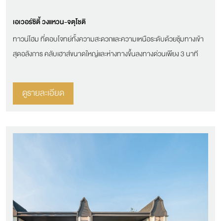
เอเวอร์ซิตี้ วงแหวน-จตุโชติ
ทาวน์โฮม ที่ตอบโจทย์ทั้งความสะดวกและความเหนือระดับด้วยซุ้มทางเข้า
สุดอลังการ คลับเฮาส์ขนาดใหญ่และห่างทางขึ้นลงทางด่วนเพียง 3 นาที
ดูรายละเอียด