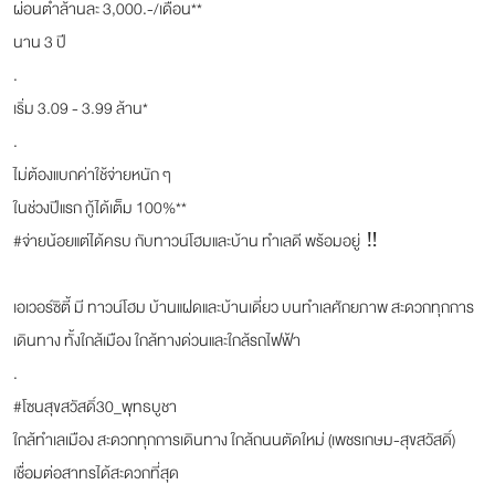
ผ่อนต่ำล้านละ 3,000.-/เดือน**
นาน 3 ปี
.
เริ่ม 3.09 - 3.99 ล้าน*
.
ไม่ต้องแบกค่าใช้จ่ายหนัก ๆ
ในช่วงปีแรก กู้ได้เต็ม 100%**
#จ่ายน้อยแต่ได้ครบ กับทาวน์โฮมและบ้าน ทำเลดี พร้อมอยู่ ‼️
เอเวอร์ซิตี้ มี ทาวน์โฮม บ้านแฝดและบ้านเดี่ยว บนทำเลศักยภาพ สะดวกทุกการ
เดินทาง ทั้งใกล้เมือง ใกล้ทางด่วนและใกล้รถไฟฟ้า
.
#โซนสุขสวัสดิ์30_พุทธบูชา
ใกล้ทำเลเมือง สะดวกทุกการเดินทาง ใกล้ถนนตัดใหม่ (เพชรเกษม-สุขสวัสดิ์)
เชื่อมต่อสาทรได้สะดวกที่สุด